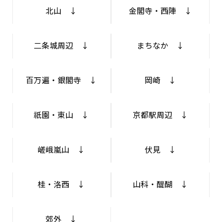
北山 ↓
金閣寺・西陣 ↓
二条城周辺 ↓
まちなか ↓
百万遍・銀閣寺 ↓
岡崎 ↓
祇園・東山 ↓
京都駅周辺 ↓
嵯峨嵐山 ↓
伏見 ↓
桂・洛西 ↓
山科・醍醐 ↓
郊外 ↓