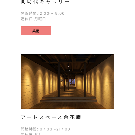
同時代ギャラリー
開館時間:12:00〜19:00
定休日:月曜日
美術
アートスペース余花庵
開館時間:10：00～21：00
定休日:なし