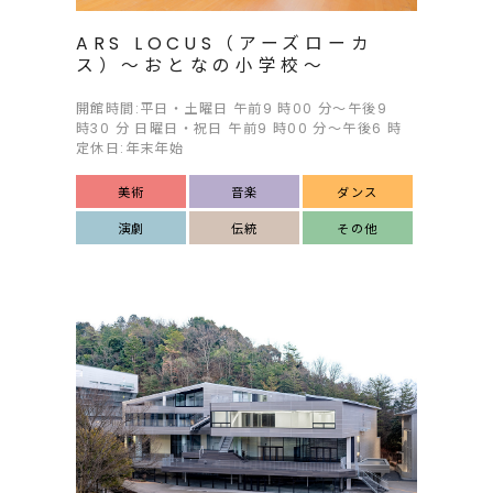
ARS LOCUS（アーズローカ
ス）～おとなの小学校～
開館時間:平日・土曜日 午前9 時00 分～午後9
時30 分 日曜日・祝日 午前9 時00 分～午後6 時
定休日:年末年始
美術
音楽
ダンス
演劇
伝統
その他