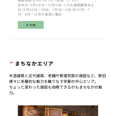
開館時間:8:45-16:00（閉城 17:00）
定休日:12月29日～12月31日 二の丸御殿観覧休止
日 12月26日～28日、1月1日～3日 及び1月・7
月・8月・12月の毎週火曜日
その他
-
まちなかエリア
木造建築と近代建築、老舗や新進気鋭の施設など、新旧
様々に多層的な魅力を織りなす京都の中心エリア。
ちょっと変わった施設も抱擁できるのもまちなかの魅
力。