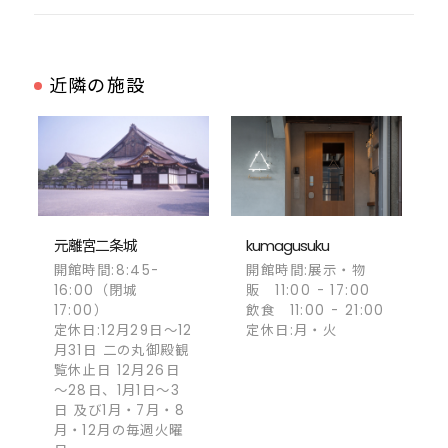
近隣の施設
元離宮二条城
kumagusuku
開館時間:8:45-
開館時間:展示・物
16:00（閉城
販 11:00 - 17:00
17:00）
飲食 11:00 - 21:00
定休日:12月29日～12
定休日:月・火
月31日 二の丸御殿観
覧休止日 12月26日
～28日、1月1日～3
日 及び1月・7月・8
月・12月の毎週火曜