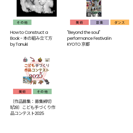
その他
美術
音楽
ダンス
How to Construct a
"Beyond the soul"
Book - 本の組み立て方
performance Festival in
by Tanuki
KYOTO 京都
美術
その他
〔作品募集：募集締切
11/28〕こども手づくり作
品コンテスト2025