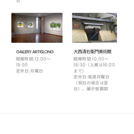
日
GALLERY ARTISLONG
大西清右衛門美術館
開館時間:12:00～
開館時間:10:00～
19:00
16:30（入館は16:00
定休日:月曜日
まで）
定休日:毎週月曜日
（祝日の場合は翌
日）、展示替期間