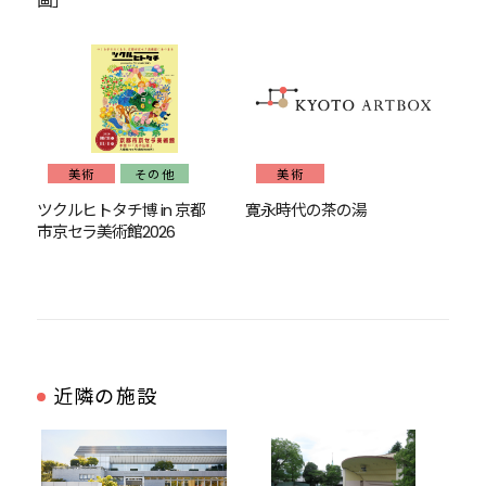
画」
美術
その他
美術
ツクルヒトタチ博 in 京都
寛永時代の茶の湯
市京セラ美術館2026
近隣の施設