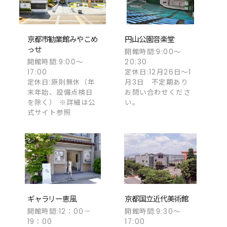
京都市勧業館みやこめ
円山公園音楽堂
っせ
開館時間:9:00～
開館時間:9:00～
20:30
17:00
定休日:12月26日〜1
定休日:原則無休（年
月3日 不定期あり
末年始、設備点検日
お問い合わせくださ
を除く） ※詳細は公
い。
式サイト参照
ギャラリー恵風
京都国立近代美術館
開館時間:12：00－
開館時間:9:30～
19：00
17:00