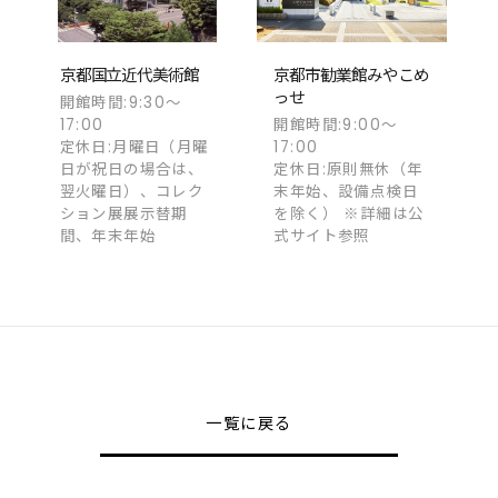
京都国立近代美術館
京都市勧業館みやこめ
っせ
開館時間:9:30～
17:00
開館時間:9:00～
定休日:月曜日（月曜
17:00
日が祝日の場合は、
定休日:原則無休（年
翌火曜日）、コレク
末年始、設備点検日
ション展展示替期
を除く） ※詳細は公
間、年末年始
式サイト参照
一覧に戻る