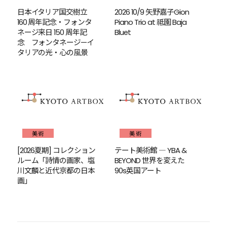
日本イタリア国交樹立
2026 10/9 矢野嘉子Gion
160 周年記念・フォンタ
Piano Trio at 祗園 Baja
ネージ来日 150 周年記
Bluet
念 フォンタネージ—イ
タリアの光・心の風景
美術
美術
[2026夏期] コレクション
テート美術館 ― YBA &
ルーム「詩情の画家、塩
BEYOND 世界を変えた
川文麟と近代京都の日本
90s英国アート
画」