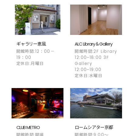
ギャラリー恵風
ALC Library＆Gallery
開館時間:12：00－
開館時間:2F Library
19：00
12:00~18:00 3F
定休日:月曜日
Gallery
12:00~19:00
定休日:水曜日
CLUB METRO
ロームシアター京都
開館時間:開場
開館時間:9:00～