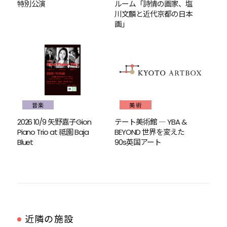
特別公演
ルーム「詩情の画家、塩
川文麟と近代京都の日本
画」
音楽
美術
2026 10/9 矢野嘉子Gion
テート美術館 ― YBA &
Piano Trio at 祗園 Baja
BEYOND 世界を変えた
Bluet
90s英国アート
近隣の施設