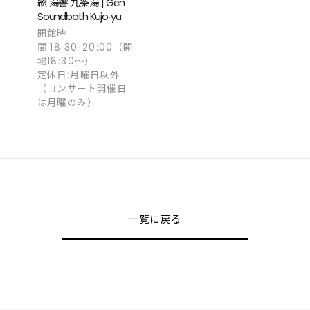
絃 湯響 九条湯 | Gen
Soundbath Kujo‑yu
開館時
間:18:30‑20:00（開
場18:30〜）
定休日:月曜日以外
（コンサート開催日
は月曜のみ）
一覧に戻る