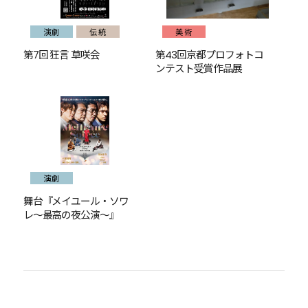
演劇
伝統
美術
第7回 狂言 草咲会
第43回京都プロフォトコ
ンテスト受賞作品展
演劇
舞台『メイユール・ソワ
レ～最高の夜公演～』