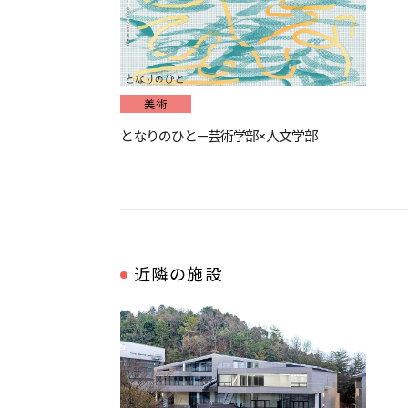
美術
となりのひと—芸術学部×人文学部
近隣の施設