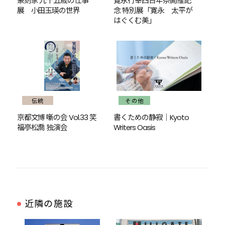
篆刻家 九十五歳の仕事
寛永行幸四百年祭開催記
展 小田玉瑛の世界
念 特別展「寛永 太平が
はぐくむ美」
伝統
その他
京都文博 噺の会 Vol.33 笑
書くための静寂｜Kyoto
福亭松喬 独演会
Writers Oasis
近隣の施設