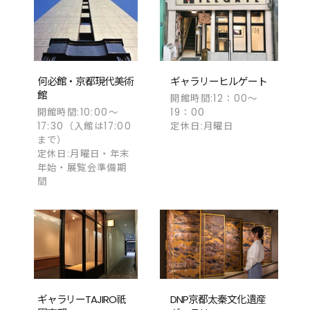
何必館・京都現代美術
ギャラリーヒルゲート
館
開館時間:12：00～
開館時間:10:00～
19：00
17:30（入館は17:00
定休日:月曜日
まで）
定休日:月曜日・年末
年始・展覧会準備期
間
ギャラリーTAJIRO祇
DNP京都太秦文化遺産