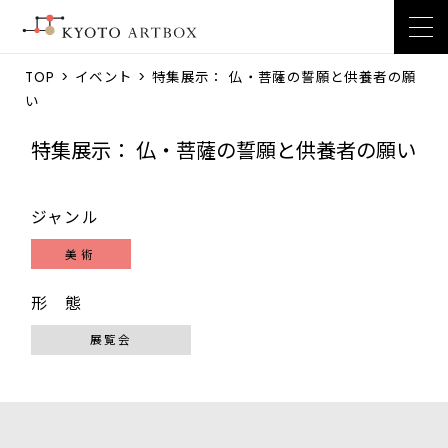
TOP
>
イベント
> 特集展示： 仏・菩薩の誓願と供養者の願
い
特集展示： 仏・菩薩の誓願と供養者の願い
ジャンル
美術
形 態
展覧会