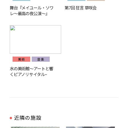
舞台『メイユール・ソワ
第7回 狂言 草咲会
レ～最高の夜公演～』
美術
音楽
水の美術館〜アートと響
くピアノリサイタル~
近隣の施設