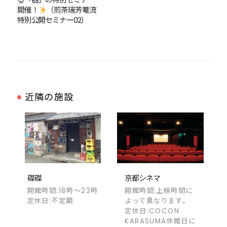
開催！
（煎茶瑞芳菴流
特別公開セミナー02）
近隣の施設
磔磔
京都シネマ
開館時間:18時～23時
開館時間:上映時間に
定休日:不定期
よって異なります。
定休日:COCON
KARASUMA休館日に