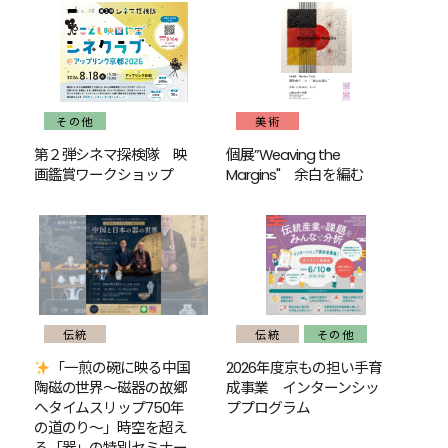
その他
美術
第２弾シネマ探検隊 映
個展”Weaving the
画鑑賞ワークショップ
Margins" 余白を編む
伝統
伝統
その他
「一煎の碗に映る中国
2026年度京もの担い手育
陶磁の世界〜磁器の故郷
成事業 インターンシッ
へタイムスリップ750年
ププログラム
の道のり〜」時空を超え
る「器」の特別セミナー