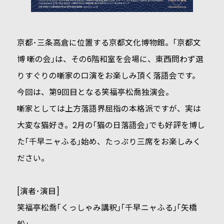
京都･三条高倉に位置する京都文化博物館。｢京都文
博 噺の会｣は、その6階和室を会場に、東西問わず選
りすぐりの噺家の口演をお楽しみ頂く落語会です。
今回は、第9回目となる笑福亭松喬独演会。
噺家としては上方落語界屈指の本格派ですが、実は
大変な猫好き。2月の｢猫の日落語会｣でも好評を博し
た｢千早ニャふる｣始め、たっぷり三席をお楽しみく
ださい。
[演者･演目]
笑福亭松喬｢くっしゃみ講釈｣｢千早ニャふる｣｢矢橋