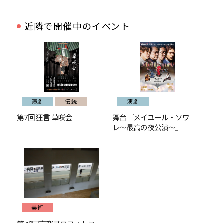
近隣で開催中のイベント
演劇
伝統
演劇
第7回 狂言 草咲会
舞台『メイユール・ソワ
レ～最高の夜公演～』
美術