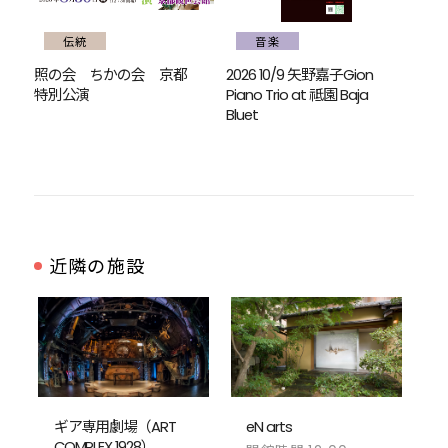
伝統
音楽
照の会 ちかの会 京都
2026 10/9 矢野嘉子Gion
特別公演
Piano Trio at 祗園 Baja
Bluet
近隣の施設
ギア専用劇場（ART
eN arts
COMPLEX 1928）