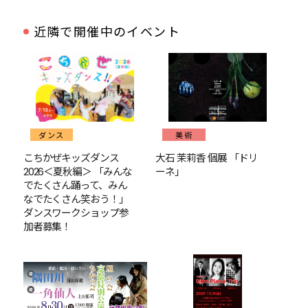
近隣で開催中のイベント
ダンス
美術
こちかぜキッズダンス
大石 茉莉香 個展 「ドリ
2026＜夏秋編＞ 「みんな
ーネ」
でたくさん踊って、みん
なでたくさん笑おう！」
ダンスワークショップ参
加者募集！