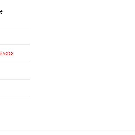
分
-kyoto