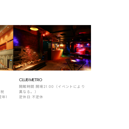
CLUB METRO
開館時間:開場21:00（イベントにより
（祝
異なる。）
翌年1
定休日:不定休