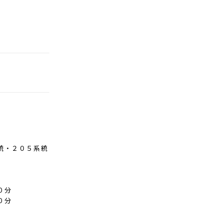
統・２０５系統
０分
０分