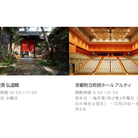
斎 弘道館
京都府立府民ホール アルティ
時間:10:00～17:00
開館時間:9:00～21:30
日:水曜日
定休日:・毎月第1及び第3月曜日
日の場合は翌日） ・12月28日～
月4日