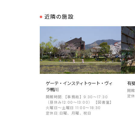
近隣の施設
ゲーテ・インスティトゥート・ヴィ
有斐
ラ鴨川
開館
定休
開館時間:【事務局】9:30～17:30
（昼休み12:00～13:00） 【図書室】
火曜日～土曜日 11:00～18:30
定休日:日曜、月曜、祝日