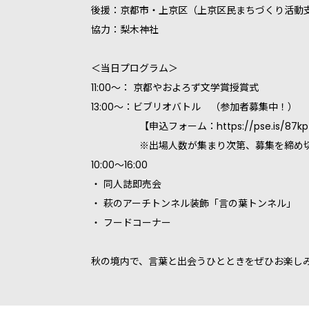
後援：京都市・上京区（上京区民まちづくり活動
協力：梨木神社
＜当日プログラム＞
11:00〜： 京都やおよろず文学賞授賞式
13:00〜：ビブリオバトル （参加者募集中！）
【申込フォーム：https://pse.is/87kp
※出場人数が集まり次第、募集を締め切ら
10:00〜16:00
・ 同人誌即売会
・ 萩のアーチトンネル装飾「言の葉トンネル」
・ フードコーナー
秋の境内で、言葉と出会うひとときをぜひお楽し