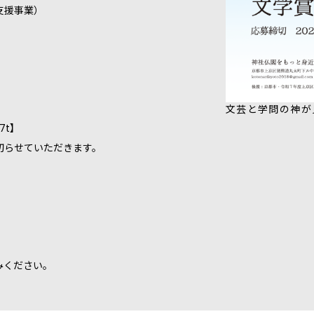
支援事業）
文芸と学問の神が
7t】
せていただきます。
みください。