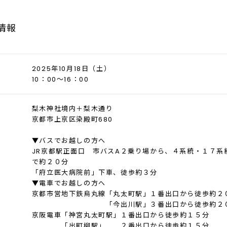
情報
2025年10月18日（土）
10：00〜16：00
梨木神社境内＋梨木通り
京都市上京区染殿町680
▼バスでお越しの方へ
JR京都駅正面口 市バスA２乗り場から、４系統・１７系
で約２０分
「府立医大病院前」下車、徒歩約３分
▼電車でお越しの方へ
京都市営地下鉄烏丸線「丸太町駅」１番出口から徒歩約２
「今出川駅」３番出口から徒歩約２
京阪電車「神宮丸太町駅」１番出口から徒歩約１５分
「出町柳駅」 ２番出口から徒歩約１５分