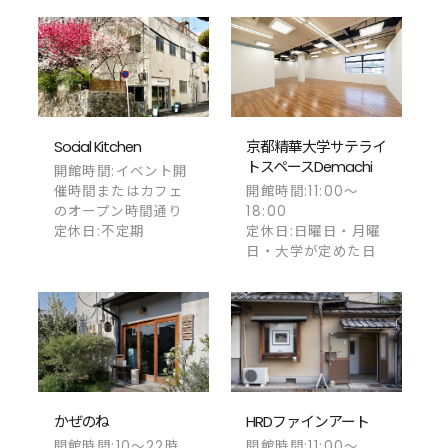
Social Kitchen
京都精華大学サテライ
トスペースDemachi
開館時間:イベント開
催時間またはカフェ
開館時間:11:00～
のオープン時間通り
18:00
定休日:不定期
定休日:日曜日・月曜
日・大学が定めた日
かぜのね
HRDファインアート
開館時間:10～22時
開館時間:11:00～