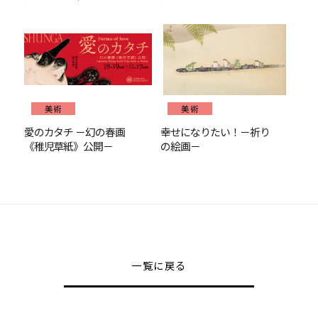
美術
美術
愛のカタチ －幻の春画
幸せになりたい！－祈り
《稚児草紙》公開－
の絵画－
一覧に戻る