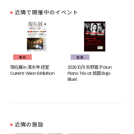
近隣で開催中のイベント
美術
音楽
現在展 in 清水寺 経堂
2026 10/9 矢野嘉子Gion
Current Vision Exhibition
Piano Trio at 祗園 Baja
Bluet
近隣の施設