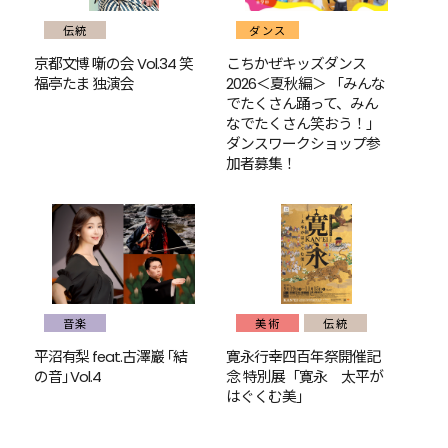
伝統
ダンス
京都文博 噺の会 Vol.34 笑
こちかぜキッズダンス
福亭たま 独演会
2026＜夏秋編＞ 「みんな
でたくさん踊って、みん
なでたくさん笑おう！」
ダンスワークショップ参
加者募集！
音楽
美術
伝統
平沼有梨 feat.古澤巖 ｢結
寛永行幸四百年祭開催記
の音｣ Vol.4
念 特別展「寛永 太平が
はぐくむ美」