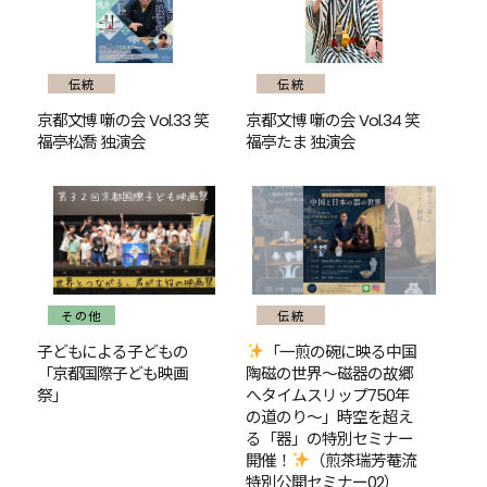
伝統
伝統
京都文博 噺の会 Vol.33 笑
京都文博 噺の会 Vol.34 笑
福亭松喬 独演会
福亭たま 独演会
その他
伝統
子どもによる子どもの
「一煎の碗に映る中国
「京都国際子ども映画
陶磁の世界〜磁器の故郷
祭」
へタイムスリップ750年
の道のり〜」時空を超え
る「器」の特別セミナー
開催！
（煎茶瑞芳菴流
特別公開セミナー02）