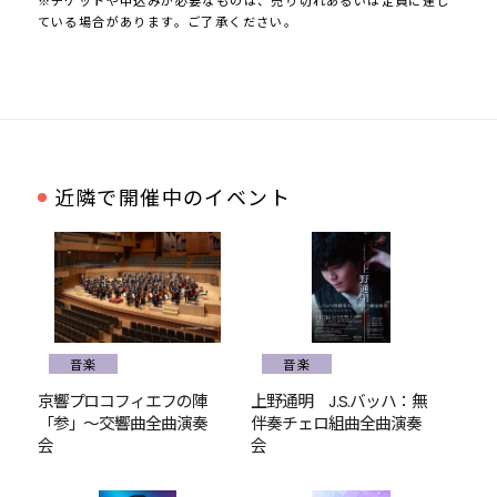
※チケットや申込みが必要なものは、売り切れあるいは定員に達し
ている場合があります。ご了承ください。
近隣で開催中のイベント
音楽
音楽
京響プロコフィエフの陣
上野通明 J.S.バッハ：無
「参」～交響曲全曲演奏
伴奏チェロ組曲全曲演奏
会
会