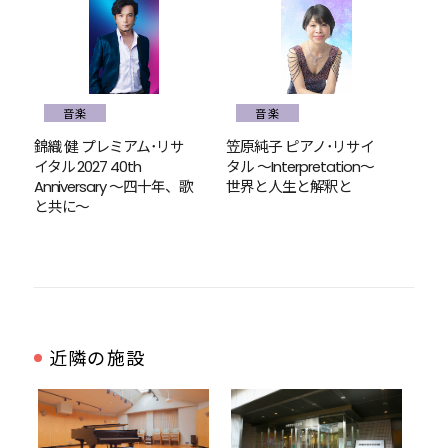
音楽
音楽
錦織 健 プレミアム･リサ
笠原純子 ピアノ･リサイ
イタル 2027 40th
タル ～Interpretation～
Anniversary ～四十年、歌
世界と人生と解釈と
と共に～
近隣の施設