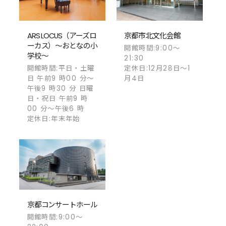
ARS LOCUS（アーズロ
京都市北文化会館
ーカス）～おとなの小
開館時間:9:00～
学校～
21:30
開館時間:平日・土曜
定休日:12月28日～1
日 午前9 時00 分～
月4日
午後9 時30 分 日曜
日・祝日 午前9 時
00 分～午後6 時
定休日:年末年始
京都コンサートホール
開館時間:9:00～