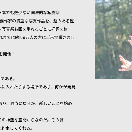
日本でも数少ない国際的な写真祭
の重要作家の貴重な写真作品を、趣のある歴
本写真祭も回を重ねるごとに好評を博
これまでに約159万人の方にご来場頂きまし
会を開催！
源である。
手に入れたりする場所であり、何かが発見
おり、原点に戻るか、新しいことを始め
この神聖な空間からなのだ。その源
を約束してくれる。