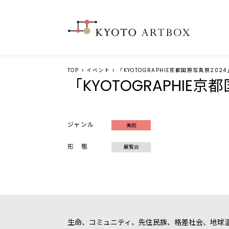
TOP
>
イベント
> 「KYOTOGRAPHIE京都国際写真祭2024
「KYOTOGRAPHIE京
ジャンル
美術
形 態
展覧会
生命、コミュニティ、先住民族、格差社会、地球温