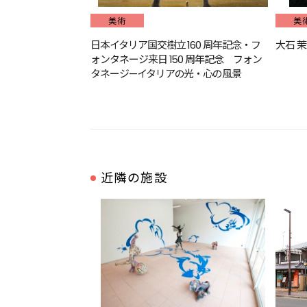
美術
美
日本イタリア国交樹立 160 周年記念・フ
大石 
ォンタネージ来日 150 周年記念 フォン
タネージ—イタリアの光・心の風景
近隣の施設