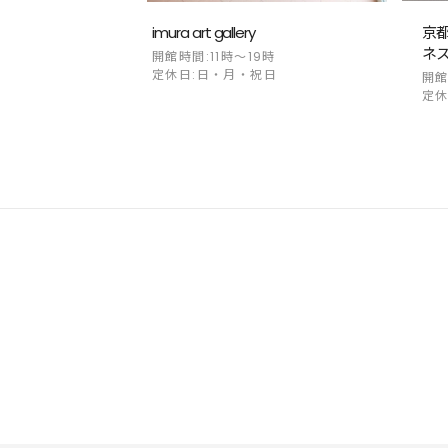
imura art gallery
京
ネ
開館時間:11時～19時
定休日:日・月・祝日
開館
定休