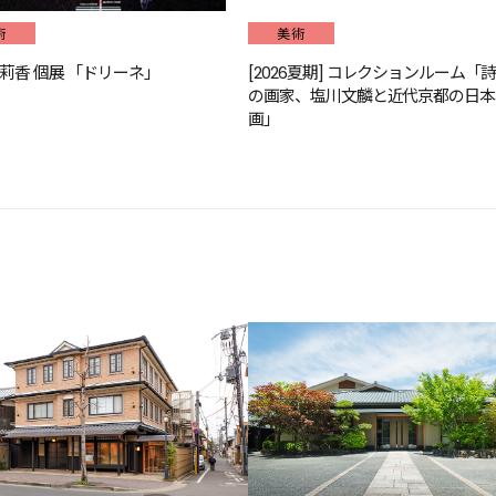
術
美術
茉莉香 個展 「ドリーネ」
[2026夏期] コレクションルーム「
の画家、塩川文麟と近代京都の日本
画」