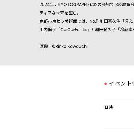
2024年，KYOTOGRAPHIEは12の会場で13の
ティブな未来を望む。
京都市京セラ美術館では、No.11 川田喜久治「見えない地図
川内倫子「CuiCui+asitis」/ 潮田登久子「
画像：©Rinko Kawauchi
イベント
日時