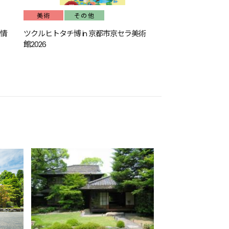
美術
その他
詩情
ツクルヒトタチ博 in 京都市京セラ美術
館2026