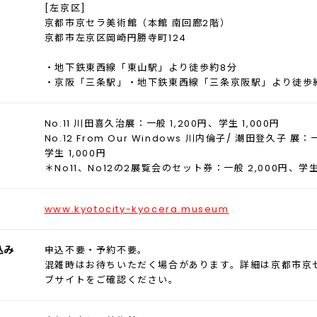
[左京区]
京都市京セラ美術館（本館 南回廊2階）
京都市左京区岡崎円勝寺町124
・地下鉄東西線「東山駅」より徒歩約8分
・京阪「三条駅」・地下鉄東西線「三条京阪駅」より徒歩約
No.11 川田喜久治展：一般 1,200円、学生 1,000円
No.12 From Our Windows 川内倫子/ 潮田登久子 展：
学生 1,000円
＊No11、No12の2展覧会のセット券：一般 2,000円、学生 
www.kyotocity-kyocera.museum
込み
申込不要・予約不要。
混雑時はお待ちいただく場合があります。詳細は京都市京
ブサイトをご確認ください。