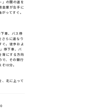
ー」の間の道を
用金庫が左手に
曲がってすぐ。
停下車、バス停
をさらに道なり
すぐ。徒歩およ
前」停下車、バ
を背にする方向
ので、その銀行
そ10分。
を、北に上って
0