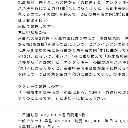
北高校前」停下車、バス停から「吉野家」と「ケンタッキ
バス停を背にする方向(東)へしばらく歩くと、京都中央信
見えるので、その銀行を超えて一つ目の角を左方向(北)に
徒歩およそ10分
京阪でお越しの方へ
▼出町柳駅から
京都バス※2岩倉・大原方面に乗り換えて「高野橋東詰」
から橋(高野橋)を渡って西に歩いて、セブンイレブンの前
に進み郵便局の先にある曲がり角を右方向(北)に曲がって
そ10分。あるいは、市バス1,4番に乗り換えて「洛北高校
ス停から「吉野家」と「ケンタッキー」の間の道をバス停
(東)へしばらく歩くと、京都中央信用金庫が左手に見える
を超えて一つ目の角を左方向(北)に曲がってすぐ。徒歩およ
タクシーでお越しの方へ
「下鴨高木町交差点の一筋西にある、北向き一方通行の道
すぐのところです。」と運転手にお伝え下さい。
１日通し券 ￥5,000 ※各日限定5枚
一般チケット 早割 ￥2,500 前売 ￥3,000 当日 ￥3,50
※早割は9月30日まで