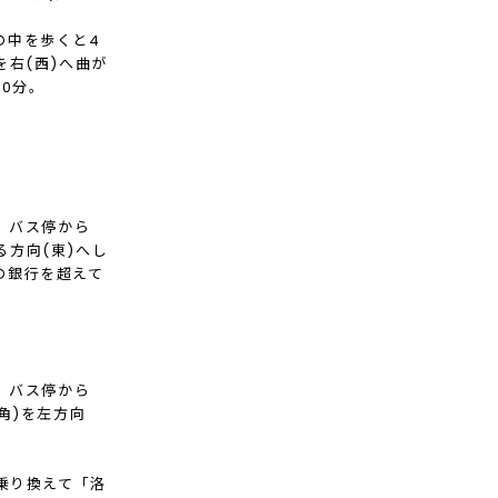
の中を歩くと4
を右(西)へ曲が
0分。
、バス停から
方向(東)へし
の銀行を超えて
、バス停から
角)を左方向
乗り換えて「洛