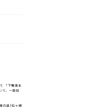
えて 「下鴨東本
いて、一筋目
線の道(松ヶ崎