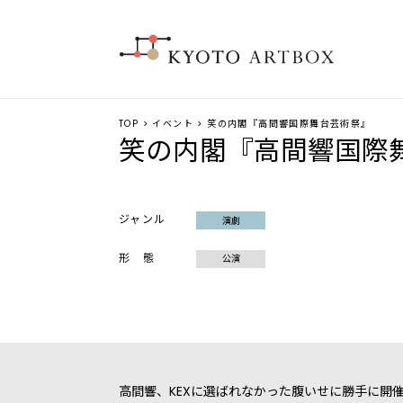
TOP
>
イベント
> 笑の内閣『高間響国際舞台芸術祭』
笑の内閣『高間響国際
ジャンル
演劇
形 態
公演
高間響、KEXに選ばれなかった腹いせに勝手に開