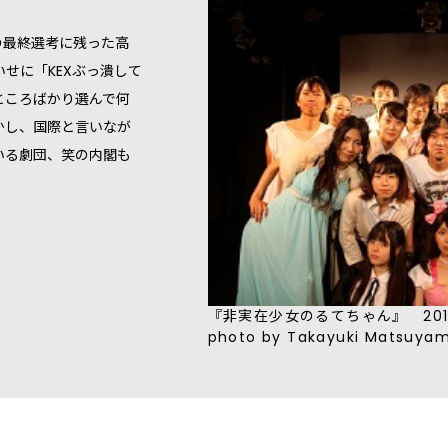
ンの最終選考に残った高
せに「KEXぶっ潰して
ところばかり選んで何
かし、国際と言いなが
いる劇団、笑の内閣も
『非実在少女のるてちゃん』 20
photo by Takayuki Matsuya