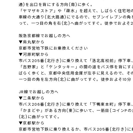
通)を出口を背にする方向(南)に歩く。
「ヤマザキストア」や「疎水」を超えて、しばらく住宅地
車線の大通り(北大路通)にでるので、セブンイレブンの角
って、一つ目の角を右(北)へ曲がってすぐ。徒歩でおよそ2
阪急京都線でお越しの方へ
▼烏丸駅から
京都市営地下鉄にお乗換えください
▼河原町駅から
市バス205番(北行き)に乗り換えて「洛北高校前」停下車
「吉野家」と「ケンタッキー」の間の道をバス停を背にする
ばらく歩くと、京都中央信用金庫が左手に見えるので、そ
一つ目の角を左方向(北)に曲がってすぐ。徒歩およそ10分
JR線でお越しの方へ
▼二条駅から
市バス206番(北行き)に乗り換えて「下鴨東本町」停下車
「かまどや」がある方向(東)に歩いて、一筋目(コインPの
(北)に曲がってすぐ。
▼京都駅から
京都市営地下鉄に乗り換えるか、市バス205番(北行き)に