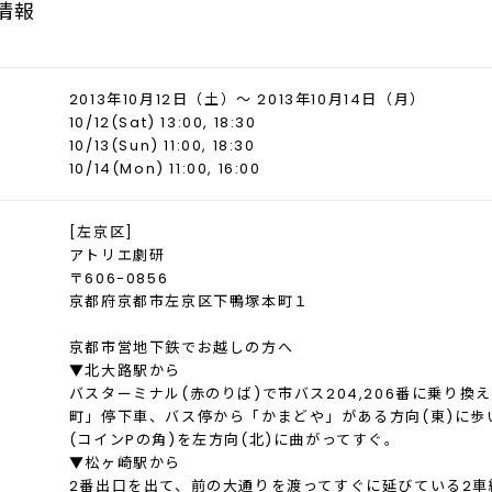
情報
2013年10月12日（土）～ 2013年10月14日（月）
10/12(Sat) 13:00, 18:30
10/13(Sun) 11:00, 18:30
10/14(Mon) 11:00, 16:00
[左京区]
アトリエ劇研
〒606-0856
京都府京都市左京区下鴨塚本町１
京都市営地下鉄でお越しの方へ
▼北大路駅から
バスターミナル(赤のりば)で市バス204,206番に乗り換
町」停下車、バス停から「かまどや」がある方向(東)に歩
(コインPの角)を左方向(北)に曲がってすぐ。
▼松ヶ崎駅から
2番出口を出て、前の大通りを渡ってすぐに延びている2車