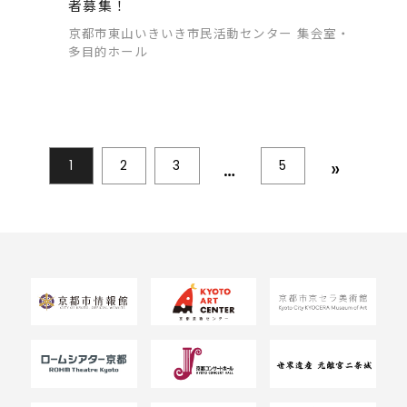
者募集！
京都市東山いきいき市民活動センター 集会室・
多目的ホール
…
»
1
2
3
5