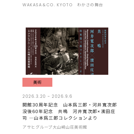
WAKASA＆CO. KYOTO わかさの舞台
美術
2026.3.20 ~ 2026.9.6
開館30周年記念 山本爲三郎・河井寬次郎
没後60年記念 共鳴 河井寬次郎×濱田庄
司 ―山本爲三郎コレクションより
アサヒグループ大山崎山荘美術館