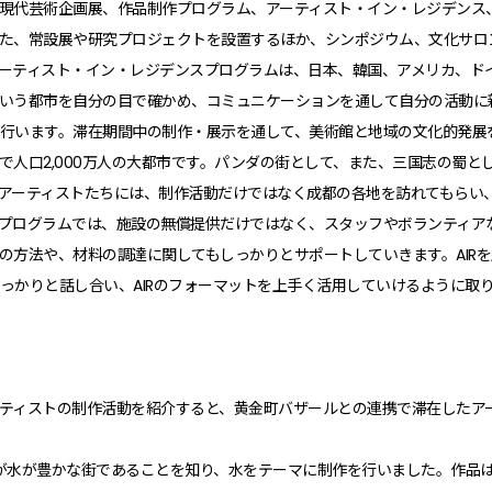
現代芸術企画展、作品制作プログラム、アーティスト・イン・レジデンス
た、常設展や研究プロジェクトを設置するほか、シンポジウム、文化サロ
ーティスト・イン・レジデンスプログラムは、日本、韓国、アメリカ、ド
いう都市を自分の目で確かめ、コミュニケーションを通して自分の活動に
行います。滞在期間中の制作・展示を通して、美術館と地域の文化的発展
で人口2,000万人の大都市です。パンダの街として、また、三国志の蜀とし
アーティストたちには、制作活動だけではなく成都の各地を訪れてもらい
プログラムでは、施設の無償提供だけではなく、スタッフやボランティア
の方法や、材料の調達に関してもしっかりとサポートしていきます。AIR
っかりと話し合い、AIRのフォーマットを上手く活用していけるように取
ティストの制作活動を紹介すると、黄金町バザールとの連携で滞在したア
が水が豊かな街であることを知り、水をテーマに制作を行いました。作品